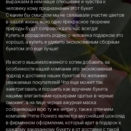
выражаем в нем наше отношение и чувства к
человеку кому предназначен этот букет.
С каким бы смыслом мы не связывали участие цветов
в нашей жизни, ясно одно прекрасное творение
природы будут сопровождать нас всегда!
Купить и порадовать родного человека подарком это
хорошо, а купить и удивить эксклюзивным сборным
букетом это еще лучше!
Из всего вышеизложенного хотим добавить за
особенности нашей компании это эксклюзивный
подход к доставке наших букетов по желанию
уважаемых покупателей! Что еще может так
заинтриговать и поразить как вручение букета
нашими элегантными курьерами одетых в черные
смокинг, а на лице черная ажурная маска
сохраняющая всю ту же интригу, также отличием
компании Prime Flowers является вкуснейший шоколад
в фирменном оформлении, который идет в подарок к
каждому заказанному букету и от доставки с такой