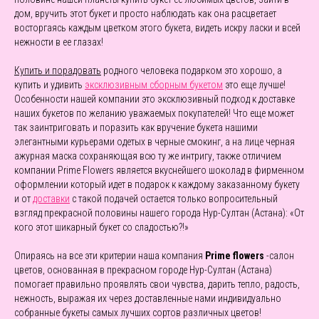
дом, вручить этот букет и просто наблюдать как она расцветает
восторгаясь каждым цветком этого букета, видеть искру ласки и всей
нежности в ее глазах!
Купить и порадовать
родного человека подарком это хорошо, а
купить и удивить
эксклюзивным сборным букетом
это еще лучше!
Особенности нашей компании это эксклюзивный подход к доставке
наших букетов по желанию уважаемых покупателей! Что еще может
так заинтриговать и поразить как вручение букета нашими
элегантными курьерами одетых в черные смокинг, а на лице черная
ажурная маска сохраняющая всю ту же интригу, также отличием
компании Prime Flowers является вкуснейшего шоколад в фирменном
оформлении который идет в подарок к каждому заказанному букету
и от
доставки
с такой подачей остается только вопросительный
взгляд прекрасной половины нашего города Нур-Султан (Астана): «От
кого этот шикарный букет со сладостью?!»
Опираясь на все эти критерии наша компания
Prime flowers
-салон
цветов, основанная в прекрасном городе Нур-Султан (Астана)
помогает правильно проявлять свои чувства, дарить тепло, радость,
нежность, выражая их через доставленные нами индивидуально
собранные букеты самых лучших сортов различных цветов!