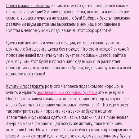
Цветы в жизни человека
занимают место где и проявляются самые
прекрасные эмоции! Эмоции радости, тепла, нежности и конечно же
самого высшего чувства на земле-любви! Собирая букеты применяя
различные виды цветов мы выражаем в нем наше отношение и
чувства к человеку кому предназначен этот сбор красоты!
Цветы как нежность
и чувства женщин, которых нужно уважать,
ценить, любить дарить цветы без повода! Что стоит каждой сильной
половине нашей планеты купить букет ее любимых цветов, зайти в
дом, вручить этот букет и просто наблюдать как она расцветает
восторгаясь каждым цветком этого букета, видеть искру ласки и всей
нежности в ее глазах!
Купить и порадовать
родного человека подарком это хорошо, а
купить и удивить
эксклюзивным сборным букетом
это еще лучше!
Особенности нашей компании это эксклюзивный подход к доставке
наших букетов по желанию уважаемых покупателей! Что еще может
так заинтриговать и поразить как вручение букета нашими
элегантными курьерами одетых в черные смокинг, а на лице черная
ажурная маска сохраняющая всю ту же интригу, также отличием
компании Prime Flowers является вкуснейшего шоколад в фирменном
оформлении который идет в подарок к каждому заказанному букету