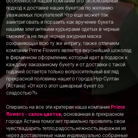
особенности нашей компании это эксклюзивный
подход к доставке наших букетов по желанию
уважаемых покупателей! Что еще может так
заинтриговать и поразить как вручение букета
нашими элегантными курьерами одетых в черные
смокинг, а на лице черная ажурная маска
сохраняющая всю ту же интригу, также отличием
компании Prime Flowers является вкуснейший шоколад
в фирменном оформлении, который идет в подарок к
каждому заказанному букету и от доставки с такой
подачей остается только вопросительный взгляд
прекрасной половины нашего города Нур-Султан
(Астана): «От кого этот шикарный букет со
сладостью?!»
Опираясь на все эти критерии наша компания
Prime
flowers - салон цветов
, основанная в прекрасном
городе Астана помогает правильно проявлять свои
чувства,дарить тепло,радость,нежность,выражая их
через доставленные нами индивидуально собранные