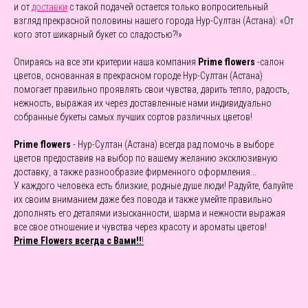
и от
доставки
с такой подачей остается только вопросительный
взгляд прекрасной половины нашего города Нур-Султан (Астана): «От
кого этот шикарный букет со сладостью?!»
Опираясь на все эти критерии наша компания
Prime flowers
-салон
цветов, основанная в прекрасном городе Нур-Султан (Астана)
помогает правильно проявлять свои чувства, дарить тепло, радость,
нежность, выражая их через доставленные нами индивидуально
собранные букеты самых лучших сортов различных цветов!
Prime flowers
- Нур-Султан (Астана) всегда рад помочь в выборе
цветов предоставив на выбор по вашему желанию эксклюзивную
доставку, а также разнообразие фирменного оформления...
У каждого человека есть близкие, родные душе люди! Радуйте, балуйте
их своим вниманием даже без повода и также умейте правильно
дополнять его деталями изысканности, шарма и нежности выражая
все свое отношение и чувства через красоту и ароматы цветов!
Prime Flowers всегда с Вами!!
!