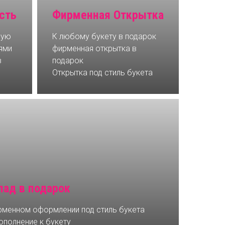
сть
Фирменная Открытка
мую
К любому букету в подарок
ями
фирменная открытка в
в
подарок
Открытка под стиль букета
ад в подарок
менном оформлении под стиль букета
ополнение к букету