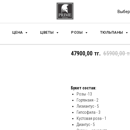
Выбер
ЦЕНА
ЦВЕТЫ
РОЗЫ
ТЮЛЬПАНЫ
Букет Big Box Style 
47900,00
тг.
65900,00
т
Добавить в корзину и ку
Букет состав:
Розы -13
Гортензия - 2
Лизиантус - 5
Гипсофила - 3
Кустовая роза - 1
Диантус - 5