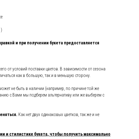
ке
 )
правкой и при получении букета предоставляется
его от условий поставки цветов. В зависимости от сезона
тличаться как в большую, так и в меньшую сторону.
может не быть в наличии (например, по причине той же
анию с Вами мы подберем альтернативу или же выберем с
еняться.
Как нет двух одинаковых цветков, так же и не
и и стилистике букета, чтобы получить максимально