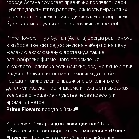
городе Астана помогает правильно проявлять свои
чувства,дарить тепло,радость,нежность,выражая их
через доставленные нами индивидуально собранные
букеты самых лучших сортов различных цветов!
Prime flowers - Нур-Султан (Астана) всегда рад помочь
в выборе цветов предоставив на выбор по вашему
желанию эксклюзивную доставку,а также
разнообразие фирменного оформления...
У каждого человека есть близкие, родные душе люди!
Радуйте, балуйте их своим вниманием даже без
повода и также умейте правильно дополнять его
деталями изысканности, шарма и нежности выражая
все свое отношение и чувства через красоту и
ароматы цветов!
Prime Flowers
всегда с Вами!!!
Интересует быстрая
доставка цветов
? Тогда
обязательно стоит обратиться в
магазин – «Prime
Flowers»
! Цветы – это самый настоящий запах