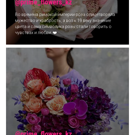
@prime_flowers_kz
Во времена римской империи роза олицетворяла
мужество и храбрость, а вот к 19 веку значение
цвета и сама символика розы стали говорить о
чувствах и любви. ❤️
@prime_flowers_kz