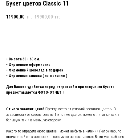
Букет цветов Classic 11
11900,00
тг.
19900,00
тг.
Добавить в корзину и купить
- Высота 50 - 60 см.
- Фирменное оформление
- Фирменный шоколад в подарок
- Фирменная записка ( по желанию )
Для Вашего удобства перед отправкой и при получении букета
предоставляется ФОТО-ОТЧЕТ !
От чего зависит цена?
Прежде всего от условий поставки цветов. В
зависимости от сезона цена на 1 и тот же цветок может отличаться как в
большую, так и в меньшую сторону.
Какого то определенного цветка - может не быть в наличии (например, по
причине той же сезонности), поэтому по согласованию с Вами мы подберем