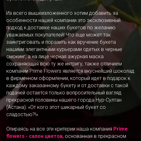
Из всего вышеизложенного хотим добавить за
особенности нашей компании это эксклюзивный
подход к доставке наших букетов по желанию
уважаемых покупателей! Что еще может так
заинтриговать и поразить как вручение букета
нашими элегантными курьерами одетых в черные
смокинг, а на лице черная ажурная маска
сохраняющая всю ту же интригу, также отличием
компании Prime Flowers является вкуснейший шоколад
в фирменном оформлении, который идет в подарок к
каждому заказанному букету и от доставки с такой
подачей остается только вопросительный взгляд
прекрасной половины нашего города Нур-Султан
(Астана): «От кого этот шикарный букет со
сладостью?!»
Опираясь на все эти критерии наша компания
Prime
flowers - салон цветов
, основанная в прекрасном