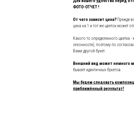
Для Вашего удобства перед от
ФОТО-ОТЧЕТ !
От чего зависит цена?
Прежде вс
цена на 1 и тот же цветок может о
Какого то определенного цветка - 
сезонности), поэтому по согласов
Вами другой букет.
Внешний вид может немного м
бывает идентичных букетов.
Мы будем следовать композици
приближённый результат!