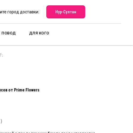
Нур-Султан
ите город доставки:
ПОВОД
ДЛЯ КОГО
в - L размер
г.
пить
сов от Prime Flowers
 )