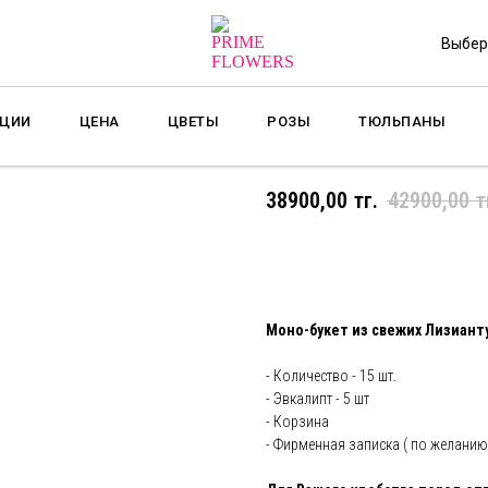
Выбер
ЦИИ
ЦЕНА
ЦВЕТЫ
РОЗЫ
ТЮЛЬПАНЫ
Корзина Лизиантусо
38900,00
тг.
42900,00
т
Добавить в корзину и ку
Моно-букет из свежих Лизианту
- Количество - 15 шт.
- Эвкалипт - 5 шт
- Корзина
- Фирменная записка ( по желанию