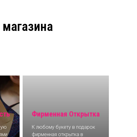
 магазина
сть
Фирменная Открытка
мую
К любому букету в подарок
ями
фирменная открытка в