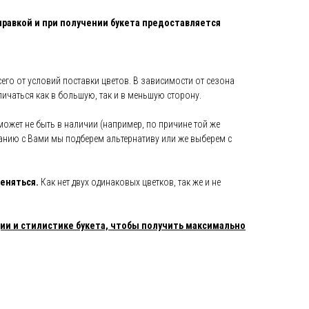
правкой и при получении букета предоставляется
его от условий поставки цветов. В зависимости от сезона
тличаться как в большую, так и в меньшую сторону.
может не быть в наличии (например, по причине той же
анию с Вами мы подберем альтернативу или же выберем с
еняться.
Как нет двух одинаковых цветков, так же и не
и и стилистике букета, чтобы получить максимально