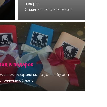
в
подарок
Открытка под стиль букета
ад в подарок
менном оформлении под стиль букета
ополнение к букету