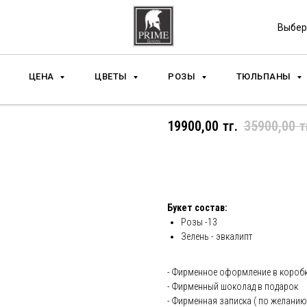
Выбер
ЦЕНА
ЦВЕТЫ
РОЗЫ
ТЮЛЬПАНЫ
Букет Box Style Pink
19900,00
тг.
35900,00
т
Добавить в корзину и ку
Букет состав:
Розы -13
Зелень - эвкалипт
- Фирменное оформление в короб
- Фирменный шоколад в подарок
- Фирменная записка ( по желанию