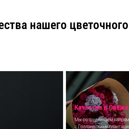
ства нашего цветочного
Качество и Свеже
Мы сотрудничаем напря
с Голландскими плантаци