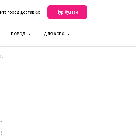
Нур-Султан
ите город доставки:
ПОВОД
ДЛЯ КОГО
 13
г.
пить
ке
 )