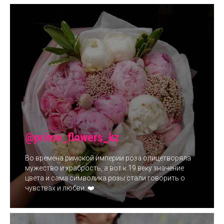
@prime_flowers_kz
Во времена римской империи роза олицетворяла
мужество и храбрость, а вот к 19 веку значение
цвета и сама символика розы стали говорить о
чувствах и любви. ❤️