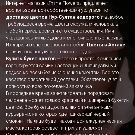
Интернет-магазин «Prime Flowers» предлагает
воспользоваться собственными услугами по
доставке цветов Нур-Султан недорого
и в любое
требующееся время. Цветы окружали человека в
любой период времени его существования. Ими
украшались жилые дома и многочисленные наряды.
Их дарили в знак верности и любви.
Цветы в Астане
пользуются популярностью и сегодня.
Купить букет цветов
– легко и просто! Компанией
гарантируется самый настоящий индивидуальный
подход ко всем без исключения клиентам. Все это
касается оперативной доставки. Обязателен учет и
полностью всех пожеланий заказчика.
В последнее время заинтриговать и порадовать
человека может только красивый и шикарный букетик
цветов. Все букеты доставляются элегантными
курьерами, на которых одет шикарный черный
смокинг. На лице будет находиться ажурная черная
маска, которая создает интригу и удивляет.
Отличительной чертой организации считается