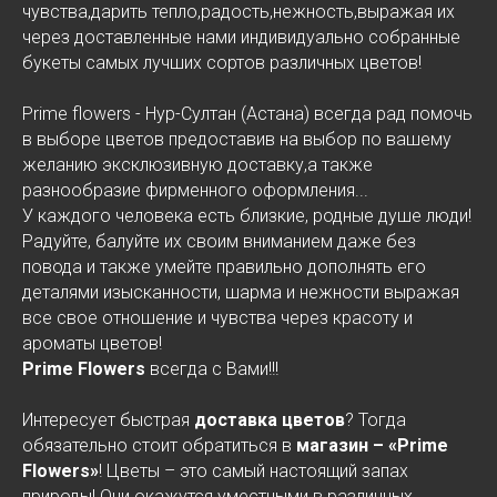
чувства,дарить тепло,радость,нежность,выражая их
через доставленные нами индивидуально собранные
букеты самых лучших сортов различных цветов!
Prime flowers - Нур-Султан (Астана) всегда рад помочь
в выборе цветов предоставив на выбор по вашему
желанию эксклюзивную доставку,а также
разнообразие фирменного оформления...
У каждого человека есть близкие, родные душе люди!
Радуйте, балуйте их своим вниманием даже без
повода и также умейте правильно дополнять его
деталями изысканности, шарма и нежности выражая
все свое отношение и чувства через красоту и
ароматы цветов!
Prime Flowers
всегда с Вами!!!
Интересует быстрая
доставка цветов
? Тогда
обязательно стоит обратиться в
магазин – «Prime
Flowers»
! Цветы – это самый настоящий запах
природы! Они окажутся уместными в различных