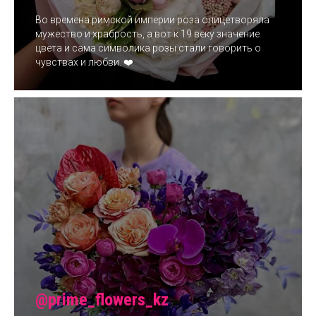
Во времена римской империи роза олицетворяла
мужество и храбрость, а вот к 19 веку значение
цвета и сама символика розы стали говорить о
чувствах и любви. ❤️
@prime_flowers_kz