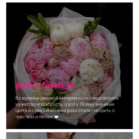
@prime_flowers_kz
Во времена римской империи роза олицетворяла
мужество и храбрость, а вот к 19 веку значение
цвета и сама символика розы стали говорить о
чувствах и любви. ❤️