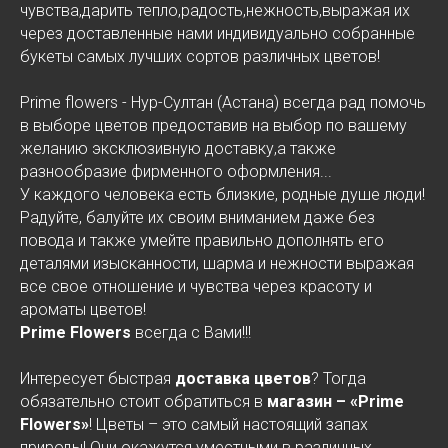
чувства,дарить тепло,радость,нежность,выражая их
через доставленные нами индивидуально собранные
букеты самых лучших сортов различных цветов!
Prime flowers - Нур-Султан (Астана) всегда рад помочь
в выборе цветов предоставив на выбор по вашему
желанию эксклюзивную доставку,а также
разнообразие фирменного оформления...
У каждого человека есть близкие, родные душе люди!
Радуйте, балуйте их своим вниманием даже без
повода и также умейте правильно дополнять его
деталями изысканности, шарма и нежности выражая
все свое отношение и чувства через красоту и
ароматы цветов!
Prime Flowers
всегда с Вами!!!
Интересует быстрая
доставка цветов
? Тогда
обязательно стоит обратиться в
магазин – «Prime
Flowers»
! Цветы – это самый настоящий запах
природы! Они окажутся уместными в различных