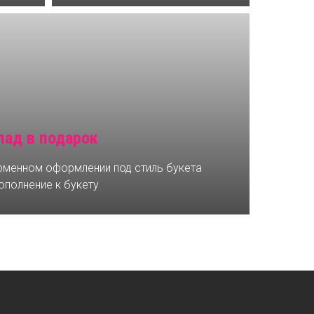
ад в подарок
менном оформлении под стиль букета
ополнение к букету