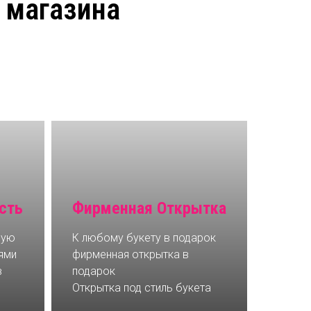
 магазина
сть
Фирменная Открытка
мую
К любому букету в подарок
ями
фирменная открытка в
в
подарок
Открытка под стиль букета