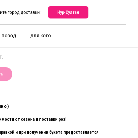
Нур-Султан
ите город доставки:
ПОВОД
ДЛЯ КОГО
Софи 9
г.
ть
нию )
мости от сезона и поставки роз!
правкой и при получении букета предоставляется