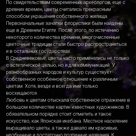
По свидетельствам современных археологов, еще с
древних времен, цветы считались прекрасным
способом украшения собственного жилища.
Первоначальные зачатки флористики были найдены
еще в Древнем Египте. После этого, по истечению
некоторого количества времени, многочисленные
цветочные традиции стали быстро распространяться
и в остальных государствах.
В Средневековье, цветы часто применялись не только
с эстетической целью, но и для коммуникаций. У
разнообразных народов и культур существует
собственное особенное отношение к различным
цветам. Хотя, везде и всегда ими только
восхищаются.
Любовь к цветам отыскала собственное отражение в
большом количестве картин известных художников. В
обязательном порядке стоит отметить и такое
искусство, как Японская икебана. Местное население
выращивало цветы, а также давало им красивые,
необычные и достаточно поэтичные названия. К