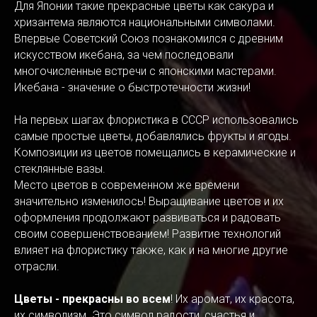
Для Японии такие прекрасные цветы как сакура и
хризантема являются национальными символами.
Впервые Советский Союз познакомился с древним
искусством икебана, за чем последовали
многочисленные встречи с японскими мастерами.
Икебана - значение о быстротечности жизни!
На первых шагах флористика в СССР использовались
самые простые цветы, добавлялись фрукты и ягоды.
Композиции из цветов помещались в керамические и
стеклянные вазы.
Место цветов в современном же времени
значительно изменилось! Выращивание цветов и их
оформления продолжают развиваться и радовать
своим совершенствованием! Развитие технологий
влияет на флористику также, как и на многие другие
отрасли.
Цветы - прекрасны во всем
! Их аромат, их красота,
их символизм. Это символ радости, счастья и