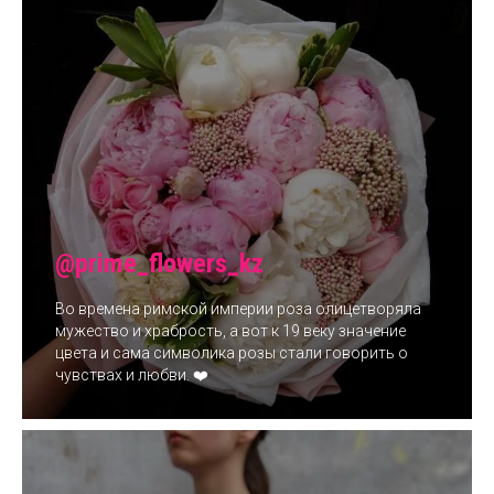
@prime_flowers_kz
Во времена римской империи роза олицетворяла
мужество и храбрость, а вот к 19 веку значение
цвета и сама символика розы стали говорить о
чувствах и любви. ❤️