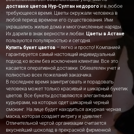
доставке цветов Нур-Султан недорого
и в любое
требующееся время. Цветы окружали человека в
любой период времени его существования. Ими
украшались жилые дома и многочисленные наряды.
Их дарили в знак верности и любви.
Цветы в Астане
пользуются популярностью и сегодня.
Купить букет цветов
– легко и просто! Компанией
гарантируется самый настоящий индивидуальный
подход ко всем без исключения клиентам. Все это
касается оперативной доставки. Обязателен учет и
полностью всех пожеланий заказчика.
В последнее время заинтриговать и порадовать
человека может только красивый и шикарный букетик
цветов. Все букеты доставляются элегантными
курьерами, на которых одет шикарный черный
смокинг. На лице будет находиться ажурная черная
маска, которая создает интригу и удивляет.
Отличительной чертой организации считается
вкуснейший шоколад в прекрасной фирменной