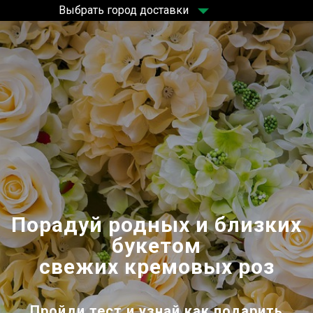
Выбрать город доставки
Порадуй родных и близких
букетом
свежих кремовых роз
Пройди тест и узнай как подарить