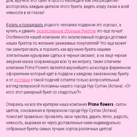
дом, вручить этот букет и просто наблюдать как она расцветает
восторгаясь каждым цветком этого букета, видеть искру ласки и всей
нежности в ее глазах!
Купить и порадовать
родного человека подарком это хорошо, а
купить и удивить
эксклюзивным сборным букетом
это еще лучше!
Особенности нашей компании это эксклюзивный подход к доставке
наших букетов по желанию уважаемых покупателей! Что еще может
так заинтриговать и поразить как вручение букета нашими
элегантными курьерами одетых в черные смокинг, а на лице черная
ажурная маска сохраняющая всю ту же интригу, также отличием
компании Prime Flowers является вкуснейшего шоколад в фирменном
оформлении который идет в подарок к каждому заказанному букету
и от
доставки
с такой подачей остается только вопросительный
взгляд прекрасной половины нашего города Нур-Султан (Астана): «От
кого этот шикарный букет со сладостью?!»
Опираясь на все эти критерии наша компания
Prime flowers
-салон
цветов, основанная в прекрасном городе Нур-Султан (Астана)
помогает правильно проявлять свои чувства, дарить тепло, радость,
нежность, выражая их через доставленные нами индивидуально
собранные букеты самых лучших сортов различных цветов!