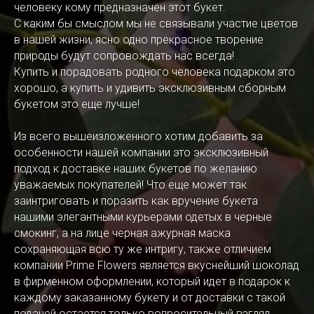
человеку кому предназначен этот букет.
С каким бы смыслом мы не связывали участие цветов
в нашей жизни, ясно одно прекрасное творение
природы будут сопровождать нас всегда!
Купить и порадовать родного человека подарком это
хорошо, а купить и удивить эксклюзивным сборным
букетом это еще лучше!
Из всего вышеизложенного хотим добавить за
особенности нашей компании это эксклюзивный
подход к доставке наших букетов по желанию
уважаемых покупателей! Что еще может так
заинтриговать и поразить как вручение букета
нашими элегантными курьерами одетых в черные
смокинг, а на лице черная ажурная маска
сохраняющая всю ту же интригу, также отличием
компании Prime Flowers является вкуснейший шоколад
в фирменном оформлении, который идет в подарок к
каждому заказанному букету и от доставки с такой
подачей остается только вопросительный взгляд