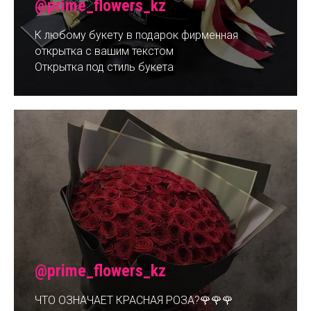
@prime_flowers_kz
К любому букету в подарок фирменная
открытка с вашим текстом
Открытка под стиль букета
@prime_flowers_kz
ЧТО ОЗНАЧАЕТ КРАСНАЯ РОЗА?🌹🌹🌹