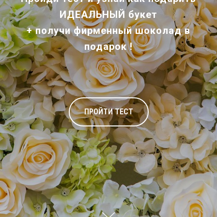
ИДЕАЛЬНЫЙ букет
+ получи
фирменный шоколад
в
подарок !
ПРОЙТИ ТЕСТ