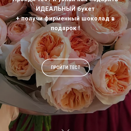
ИДЕАЛЬНЫЙ букет
+ получи
фирменный шоколад
в
подарок !
ПРОЙТИ ТЕСТ