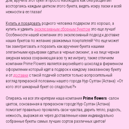
дом, вручить этот букет и просто наблюдать как она расцветает
восторгаясь каждым цветком этого букета, видеть искру ласки и всей
нежности в ее глазах!
Купить и порадовать
родного человека подарком это хорошо, а
купить и удивить
эксклюзивным сборным букетом
это еще лучше!
Особенности нашей компании это эксклюзивный подход к доставке
наших букетов по желанию уважаемых покупателей! Что еще может
так заинтриговать и поразить как вручение букета нашими
элегантными курьерами одетых в черные смокинг, а на лице черная
ажурная маска сохраняющая всю ту же интригу, также отличием
компании Prime Flowers является вкуснейшего шоколад в фирменном
оформлении который идет в подарок к каждому заказанному букету
и от
доставки
с такой подачей остается только вопросительный
взгляд прекрасной половины нашего города Нур-Султан (Астана): «От
кого этот шикарный букет со сладостью?!»
Опираясь на все эти критерии наша компания
Prime flowers
-салон
цветов, основанная в прекрасном городе Нур-Султан (Астана)
помогает правильно проявлять свои чувства, дарить тепло, радость,
нежность, выражая их через доставленные нами индивидуально
собранные букеты самых лучших сортов различных цветов!