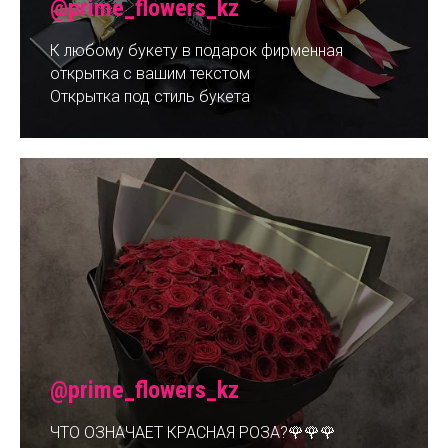
@prime_flowers_kz
К любому букету в подарок фирменная
открытка с вашим текстом
Открытка под стиль букета
@prime_flowers_kz
ЧТО ОЗНАЧАЕТ КРАСНАЯ РОЗА?🌹🌹🌹