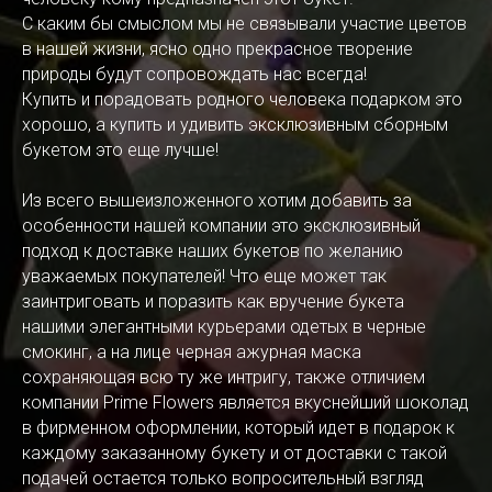
С каким бы смыслом мы не связывали участие цветов
в нашей жизни, ясно одно прекрасное творение
природы будут сопровождать нас всегда!
Купить и порадовать родного человека подарком это
хорошо, а купить и удивить эксклюзивным сборным
букетом это еще лучше!
Из всего вышеизложенного хотим добавить за
особенности нашей компании это эксклюзивный
подход к доставке наших букетов по желанию
уважаемых покупателей! Что еще может так
заинтриговать и поразить как вручение букета
нашими элегантными курьерами одетых в черные
смокинг, а на лице черная ажурная маска
сохраняющая всю ту же интригу, также отличием
компании Prime Flowers является вкуснейший шоколад
в фирменном оформлении, который идет в подарок к
каждому заказанному букету и от доставки с такой
подачей остается только вопросительный взгляд