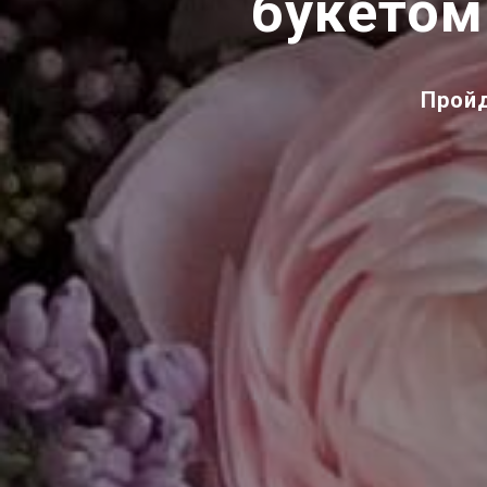
букетом
Пройд