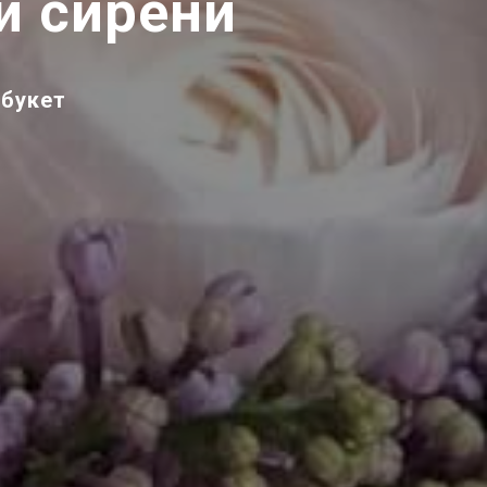
й сирени
 букет