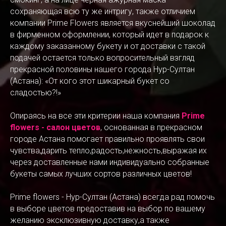
сохраняющая всю ту же интригу, также отличием
компании Prime Flowers является вкуснейший шоколад
в фирменном оформлении, который идет в подарок к
каждому заказанному букету и от доставки с такой
подачей остается только вопросительный взгляд
прекрасной половины нашего города Нур-Султан
(Астана): «От кого этот шикарный букет со
сладостью?!»
Опираясь на все эти критерии наша компания
Prime
flowers - салон цветов
, основанная в прекрасном
городе Астана помогает правильно проявлять свои
чувства,дарить тепло,радость,нежность,выражая их
через доставленные нами индивидуально собранные
букеты самых лучших сортов различных цветов!
Prime flowers - Нур-Султан (Астана) всегда рад помочь
в выборе цветов предоставив на выбор по вашему
желанию эксклюзивную доставку,а также