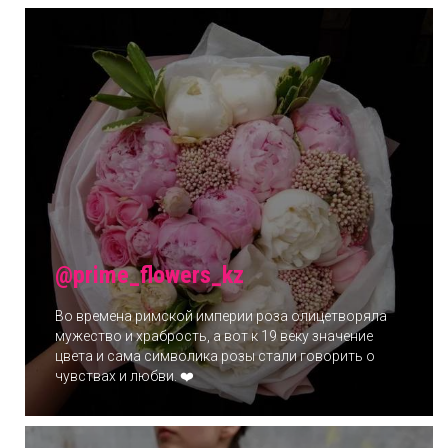
@prime_flowers_kz
Во времена римской империи роза олицетворяла
мужество и храбрость, а вот к 19 веку значение
цвета и сама символика розы стали говорить о
чувствах и любви. ❤️