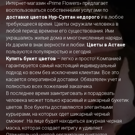
Интернет-магазин «Prime Flowers» предлагает
воспользоваться собственными услугами по
доставке цветов Нур-Султан недорого
и в любое
требующееся время. Цветы окружали человека в
любой период времени его существования. Ими
украшались жилые дома и многочисленные наряды.
Их дарили в знак верности и любви.
Цветы в Астане
пользуются популярностью и сегодня.
Купить букет цветов
– легко и просто! Компанией
гарантируется самый настоящий индивидуальный
подход ко всем без исключения клиентам. Все это
касается оперативной доставки. Обязателен учет и
полностью всех пожеланий заказчика.
В последнее время заинтриговать и порадовать
человека может только красивый и шикарный букетик
цветов. Все букеты доставляются элегантными
курьерами, на которых одет шикарный черный
смокинг. На лице будет находиться ажурная черная
маска, которая создает интригу и удивляет.
Отличительной чертой организации считается