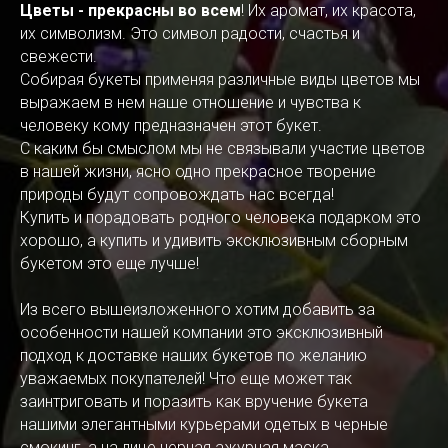
Цветы - прекрасны во всем
! Их аромат, их красота,
их символизм. Это символ радости, счастья и
свежести.
Собирая букеты применяя различные виды цветов мы
выражаем в нем наше отношение и чувства к
человеку кому предназначен этот букет.
С каким бы смыслом мы не связывали участие цветов
в нашей жизни, ясно одно прекрасное творение
природы будут сопровождать нас всегда!
Купить и порадовать родного человека подарком это
хорошо, а купить и удивить эксклюзивным сборным
букетом это еще лучше!
Из всего вышеизложенного хотим добавить за
особенности нашей компании это эксклюзивный
подход к доставке наших букетов по желанию
уважаемых покупателей! Что еще может так
заинтриговать и поразить как вручение букета
нашими элегантными курьерами одетых в черные
смокинг, а на лице черная ажурная маска