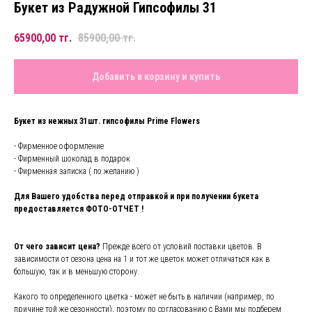
Букет из Радужной Гипсофилы 31
65900,00
тг.
85900,00
тг.
Добавить в корзину и купить
Букет из нежных 31шт. гипсофилы Prime Flowers
- Фирменное оформление
- Фирменный шоколад в подарок
- Фирменная записка ( по желанию )
Для Вашего удобства перед отправкой и при получении букета
предоставляется ФОТО-ОТЧЕТ !
От чего зависит цена?
Прежде всего от условий поставки цветов. В
зависимости от сезона цена на 1 и тот же цветок может отличаться как в
большую, так и в меньшую сторону.
Какого то определенного цветка - может не быть в наличии (например, по
причине той же сезонности), поэтому по согласованию с Вами мы подберем