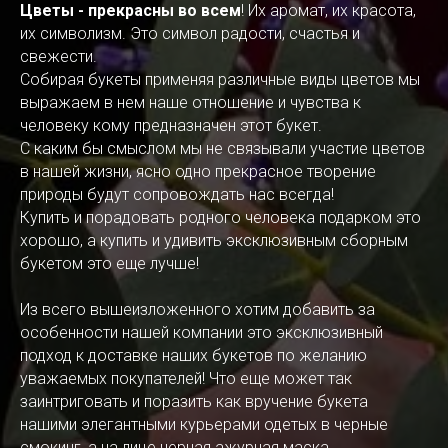
Цветы - прекрасны во всем
! Их аромат, их красота,
их символизм. Это символ радости, счастья и
свежести.
Собирая букеты применяя различные виды цветов мы
выражаем в нем наше отношение и чувства к
человеку кому предназначен этот букет.
С каким бы смыслом мы не связывали участие цветов
в нашей жизни, ясно одно прекрасное творение
природы будут сопровождать нас всегда!
Купить и порадовать родного человека подарком это
хорошо, а купить и удивить эксклюзивным сборным
букетом это еще лучше!
Из всего вышеизложенного хотим добавить за
особенности нашей компании это эксклюзивный
подход к доставке наших букетов по желанию
уважаемых покупателей! Что еще может так
заинтриговать и поразить как вручение букета
нашими элегантными курьерами одетых в черные
смокинг, а на лице черная ажурная маска