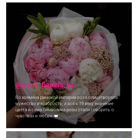
@prime_flowers_kz
Во времена римской империи роза олицетворяла
мужество и храбрость, а вот к 19 веку значение
цвета и сама символика розы стали говорить о
чувствах и любви. ❤️