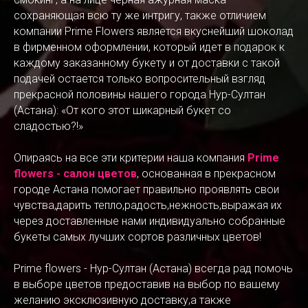
сохраняющая всю ту же интригу, также отличием
компании Prime Flowers является вкуснейший шоколад
в фирменном оформлении, который идет в подарок к
каждому заказанному букету и от доставки с такой
подачей остается только вопросительный взгляд
прекрасной половины нашего города Нур-Султан
(Астана): «От кого этот шикарный букет со
сладостью?!»
Опираясь на все эти критерии наша компания
Prime
flowers - салон цветов
, основанная в прекрасном
городе Астана помогает правильно проявлять свои
чувства,дарить тепло,радость,нежность,выражая их
через доставленные нами индивидуально собранные
букеты самых лучших сортов различных цветов!
Prime flowers - Нур-Султан (Астана) всегда рад помочь
в выборе цветов предоставив на выбор по вашему
желанию эксклюзивную доставку,а также