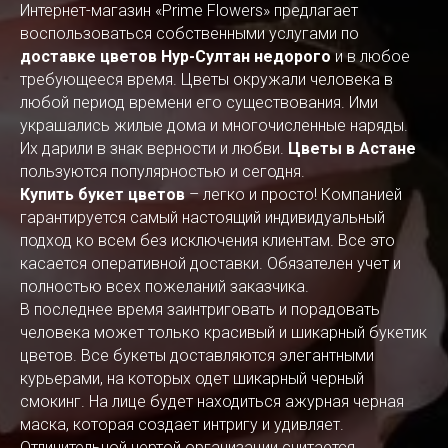
Интернет-магазин «Prime Flowers» предлагает
воспользоваться собственными услугами по
доставке цветов Нур-Султан недорого
и в любое
требующееся время. Цветы окружали человека в
любой период времени его существования. Ими
украшались жилые дома и многочисленные наряды.
Их дарили в знак верности и любви.
Цветы в Астане
пользуются популярностью и сегодня.
Купить букет цветов
– легко и просто! Компанией
гарантируется самый настоящий индивидуальный
подход ко всем без исключения клиентам. Все это
касается оперативной доставки. Обязателен учет и
полностью всех пожеланий заказчика.
В последнее время заинтриговать и порадовать
человека может только красивый и шикарный букетик
цветов. Все букеты доставляются элегантными
курьерами, на которых одет шикарный черный
смокинг. На лице будет находиться ажурная черная
маска, которая создает интригу и удивляет.
Отличительной чертой организации считается