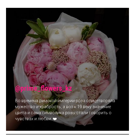
@prime_flowers_kz
Во времена римской империи роза олицетворяла
мужество и храбрость, а вот к 19 веку значение
цвета и сама символика розы стали говорить о
чувствах и любви. ❤️