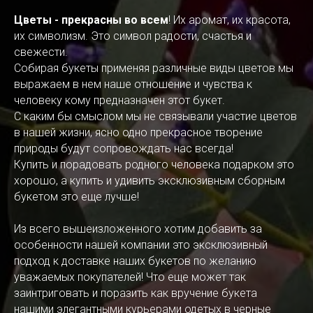
Цветы - прекрасны во всем
! Их аромат, их красота,
их символизм. Это символ радости, счастья и
свежести.
Собирая букеты применяя различные виды цветов мы
выражаем в нем наше отношение и чувства к
человеку кому предназначен этот букет.
С каким бы смыслом мы не связывали участие цветов
в нашей жизни, ясно одно прекрасное творение
природы будут сопровождать нас всегда!
Купить и порадовать родного человека подарком это
хорошо, а купить и удивить эксклюзивным сборным
букетом это еще лучше!
Из всего вышеизложенного хотим добавить за
особенности нашей компании это эксклюзивный
подход к доставке наших букетов по желанию
уважаемых покупателей! Что еще может так
заинтриговать и поразить как вручение букета
нашими элегантными курьерами одетых в черные