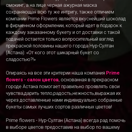
смокинг, а на лице черная ажурная маска
сохраняющая всю ту же интригу, также отличием
компании Prime Flowers является вкуснейший шоколад
в фирменном оформлении, который идет в подарок к
каждому заказанному букету и от доставки с такой
подачей остается только вопросительный взгляд
прекрасной половины нашего города Нур-Султан
(Астана): «От кого этот шикарный букет со
сладостью?!»
Опираясь на все эти критерии наша компания
Prime
flowers - салон цветов
, основанная в прекрасном
городе Астана помогает правильно проявлять свои
чувства,дарить тепло,радость,нежность,выражая их
через доставленные нами индивидуально собранные
букеты самых лучших сортов различных цветов!
Prime flowers - Нур-Султан (Астана) всегда рад помочь
в выборе цветов предоставив на выбор по вашему