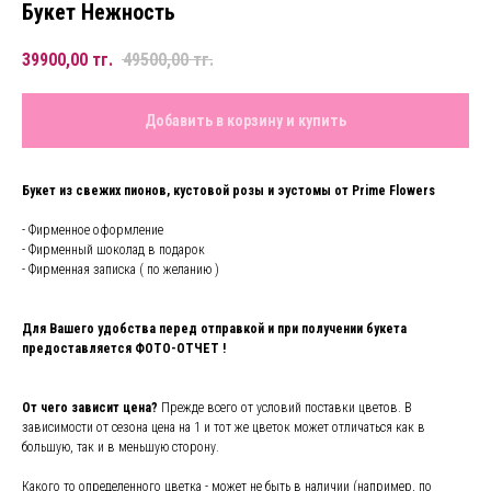
Букет Нежность
39900,00
тг.
49500,00
тг.
Добавить в корзину и купить
Букет из свежих пионов, кустовой розы и эустомы от Prime Flowers
- Фирменное оформление
- Фирменный шоколад в подарок
- Фирменная записка ( по желанию )
Для Вашего удобства перед отправкой и при получении букета
предоставляется ФОТО-ОТЧЕТ !
От чего зависит цена?
Прежде всего от условий поставки цветов. В
зависимости от сезона цена на 1 и тот же цветок может отличаться как в
большую, так и в меньшую сторону.
Какого то определенного цветка - может не быть в наличии (например, по