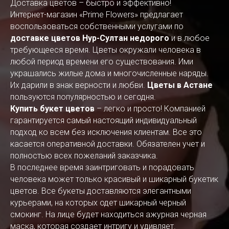
Доставка цветов – быстро и эффективно!
Интернет-магазин «Prime Flowers» предлагает
воспользоваться собственными услугами по
доставке цветов Нур-Султан недорого
и в любое
требующееся время. Цветы окружали человека в
любой период времени его существования. Ими
украшались жилые дома и многочисленные наряды.
Их дарили в знак верности и любви.
Цветы в Астане
пользуются популярностью и сегодня.
Купить букет цветов
– легко и просто! Компанией
гарантируется самый настоящий индивидуальный
подход ко всем без исключения клиентам. Все это
касается оперативной доставки. Обязателен учет и
полностью всех пожеланий заказчика.
В последнее время заинтриговать и порадовать
человека может только красивый и шикарный букетик
цветов. Все букеты доставляются элегантными
курьерами, на которых одет шикарный черный
смокинг. На лице будет находиться ажурная черная
маска, которая создает интригу и удивляет.