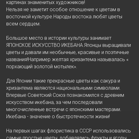
картинах знаменитых художников!
Нельзя не заметит особое отношение к цветам в
восточной культуре.Народы востока любят цветы
всем сердцем.
Большое место в истории культуры занимает
ЯПОНСКОЕ ИСКУССТВО ИКЕБАНА.Японцы выращивали
цветы и давали им необычные, красивые и поэтичные
названия!Например желтая хризантема называлась «
порхающий золотой мотылек».
Для Японии такие прекрасные цветы как сакура и
хризантема являются национальными символами.
Впервые Советский Союз познакомился с древним
искусством икебана, за чем последовали
многочисленные встречи с японскими мастерами.
Икебана - значение о быстротечности жизни!
На первых шагах флористика в СССР использовались
самые простые цветы, добавлялись фрукты и ягоды.