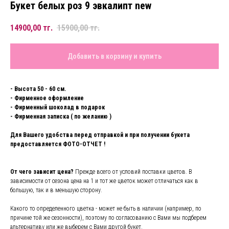
Букет белых роз 9 эвкалипт new
14900,00
тг.
15900,00
тг.
Добавить в корзину и купить
- Высота 50 - 60 см.
- Фирменное оформление
- Фирменный шоколад в подарок
- Фирменная записка ( по желанию )
Для Вашего удобства перед отправкой и при получении букета
предоставляется ФОТО-ОТЧЕТ !
От чего зависит цена?
Прежде всего от условий поставки цветов. В
зависимости от сезона цена на 1 и тот же цветок может отличаться как в
большую, так и в меньшую сторону.
Какого то определенного цветка - может не быть в наличии (например, по
причине той же сезонности), поэтому по согласованию с Вами мы подберем
альтернативу или же выберем с Вами другой букет.