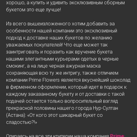
хорошо, а купить и удивить эксклюзивным сборным
букетом это еще лучше!
Из всего вышеизложенного хотим добавить за
особенности нашей компании это эксклюзивный
подход к доставке наших букетов по желанию
уважаемых покупателей! Что еще может так
заинтриговать и поразить как вручение букета
нашими элегантными курьерами одетых в черные
смокинг, а на лице черная ажурная маска
сохраняющая всю ту же интригу, также отличием
компании Prime Flowers является вкуснейший шоколад
в фирменном оформлении, который идет в подарок к
каждому заказанному букету и от доставки с такой
подачей остается только вопросительный взгляд
прекрасной половины нашего города Нур-Султан
(Астана): «От кого этот шикарный букет со
сладостью?!»
Опираясь на все эти критерии наша компания
Prime