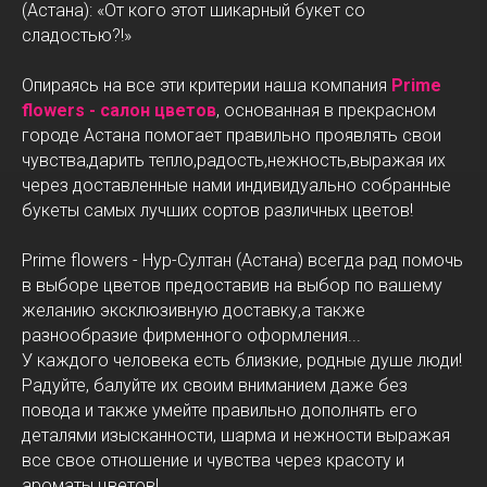
(Астана): «От кого этот шикарный букет со
сладостью?!»
Опираясь на все эти критерии наша компания
Prime
flowers - салон цветов
, основанная в прекрасном
городе Астана помогает правильно проявлять свои
чувства,дарить тепло,радость,нежность,выражая их
через доставленные нами индивидуально собранные
букеты самых лучших сортов различных цветов!
Prime flowers - Нур-Султан (Астана) всегда рад помочь
в выборе цветов предоставив на выбор по вашему
желанию эксклюзивную доставку,а также
разнообразие фирменного оформления...
У каждого человека есть близкие, родные душе люди!
Радуйте, балуйте их своим вниманием даже без
повода и также умейте правильно дополнять его
деталями изысканности, шарма и нежности выражая
все свое отношение и чувства через красоту и
ароматы цветов!