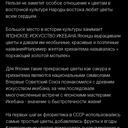
Нельзя не заметит особое отношение к цветам в
восточной культуре.Народы востока любят цветы
всем сердцем.
Большое место в истории культуры занимает
ЯПОНСКОЕ ИСКУССТВО ИКЕБАНА.Японцы выращивали
цветы и давали им необычные, красивые и поэтичные
названия!Например желтая хризантема называлась «
порхающий золотой мотылек».
Для Японии такие прекрасные цветы как сакура и
хризантема являются национальными символами.
Впервые Советский Союз познакомился с древним
искусством икебана, за чем последовали
многочисленные встречи с японскими мастерами.
Икебана - значение о быстротечности жизни!
На первых шагах флористика в СССР использовались
самые простые цветы, добавлялись фрукты и ягоды.
Композиции из цветов помещались в керамические и