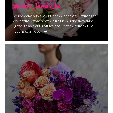
@prime_flowers_kz
Во времена римской империи роза олицетворяла
мужество и храбрость, а вот к 19 веку значение
цвета и сама символика розы стали говорить о
чувствах и любви. ❤️