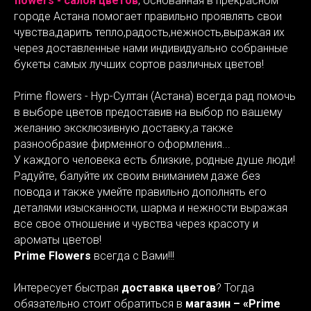
flowers - салон цветов
, основанная в прекрасном
городе Астана помогает правильно проявлять свои
чувства,дарить тепло,радость,нежность,выражая их
через доставленные нами индивидуально собранные
букеты самых лучших сортов различных цветов!
Prime flowers - Нур-Султан (Астана) всегда рад помочь
в выборе цветов предоставив на выбор по вашему
желанию эксклюзивную доставку,а также
разнообразие фирменного оформления...
У каждого человека есть близкие, родные душе люди!
Радуйте, балуйте их своим вниманием даже без
повода и также умейте правильно дополнять его
деталями изысканности, шарма и нежности выражая
все свое отношение и чувства через красоту и
ароматы цветов!
Prime Flowers
всегда с Вами!!!
Интересует быстрая
доставка цветов
? Тогда
обязательно стоит обратиться в
магазин – «Prime