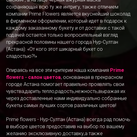
сохраняющая всю ту же интригу, также отличием
компании Prime Flowers является вкуснейший шоколад
в фирменном оформлении, который идет в подарок к
каждому заказанному букету и от доставки с такой
подачей остается только вопросительный взгляд
прекрасной половины нашего города Нур-Султан
(Астана): «От кого этот шикарный букет со
сладостью?!»
Опираясь на все эти критерии наша компания
Prime
flowers - салон цветов
, основанная в прекрасном
городе Астана помогает правильно проявлять свои
чувства,дарить тепло,радость,нежность,выражая их
через доставленные нами индивидуально собранные
букеты самых лучших сортов различных цветов!
Prime flowers - Нур-Султан (Астана) всегда рад помочь
в выборе цветов предоставив на выбор по вашему
желанию эксклюзивную доставку,а также