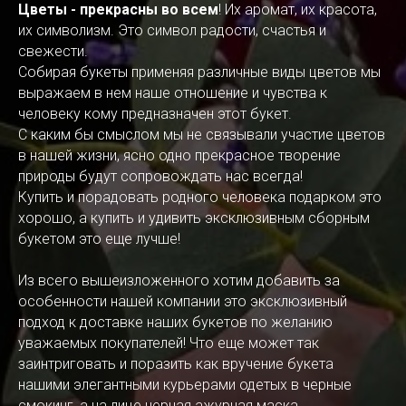
Цветы - прекрасны во всем
! Их аромат, их красота,
их символизм. Это символ радости, счастья и
свежести.
Собирая букеты применяя различные виды цветов мы
выражаем в нем наше отношение и чувства к
человеку кому предназначен этот букет.
С каким бы смыслом мы не связывали участие цветов
в нашей жизни, ясно одно прекрасное творение
природы будут сопровождать нас всегда!
Купить и порадовать родного человека подарком это
хорошо, а купить и удивить эксклюзивным сборным
букетом это еще лучше!
Из всего вышеизложенного хотим добавить за
особенности нашей компании это эксклюзивный
подход к доставке наших букетов по желанию
уважаемых покупателей! Что еще может так
заинтриговать и поразить как вручение букета
нашими элегантными курьерами одетых в черные
смокинг, а на лице черная ажурная маска