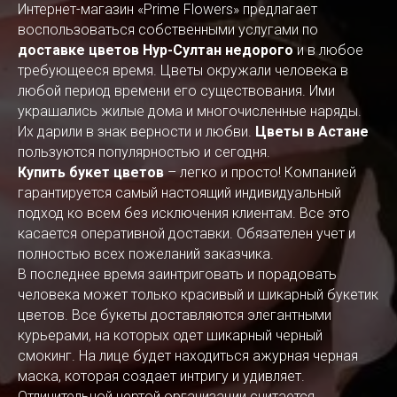
Интернет-магазин «Prime Flowers» предлагает
воспользоваться собственными услугами по
доставке цветов Нур-Султан недорого
и в любое
требующееся время. Цветы окружали человека в
любой период времени его существования. Ими
украшались жилые дома и многочисленные наряды.
Их дарили в знак верности и любви.
Цветы в Астане
пользуются популярностью и сегодня.
Купить букет цветов
– легко и просто! Компанией
гарантируется самый настоящий индивидуальный
подход ко всем без исключения клиентам. Все это
касается оперативной доставки. Обязателен учет и
полностью всех пожеланий заказчика.
В последнее время заинтриговать и порадовать
человека может только красивый и шикарный букетик
цветов. Все букеты доставляются элегантными
курьерами, на которых одет шикарный черный
смокинг. На лице будет находиться ажурная черная
маска, которая создает интригу и удивляет.
Отличительной чертой организации считается