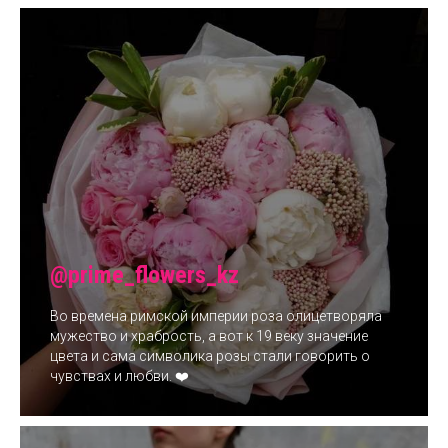
@prime_flowers_kz
Во времена римской империи роза олицетворяла
мужество и храбрость, а вот к 19 веку значение
цвета и сама символика розы стали говорить о
чувствах и любви. ❤️