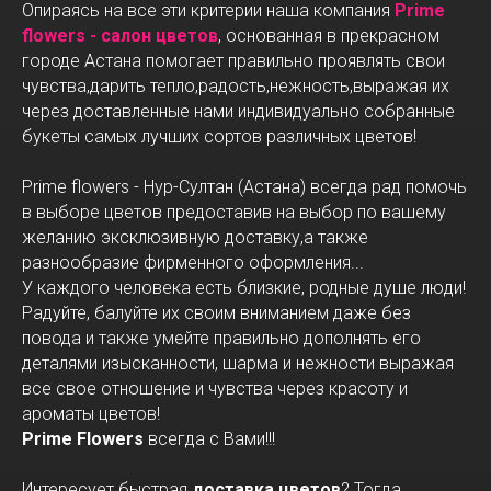
Опираясь на все эти критерии наша компания
Prime
flowers - салон цветов
, основанная в прекрасном
городе Астана помогает правильно проявлять свои
чувства,дарить тепло,радость,нежность,выражая их
через доставленные нами индивидуально собранные
букеты самых лучших сортов различных цветов!
Prime flowers - Нур-Султан (Астана) всегда рад помочь
в выборе цветов предоставив на выбор по вашему
желанию эксклюзивную доставку,а также
разнообразие фирменного оформления...
У каждого человека есть близкие, родные душе люди!
Радуйте, балуйте их своим вниманием даже без
повода и также умейте правильно дополнять его
деталями изысканности, шарма и нежности выражая
все свое отношение и чувства через красоту и
ароматы цветов!
Prime Flowers
всегда с Вами!!!
Интересует быстрая
доставка цветов
? Тогда