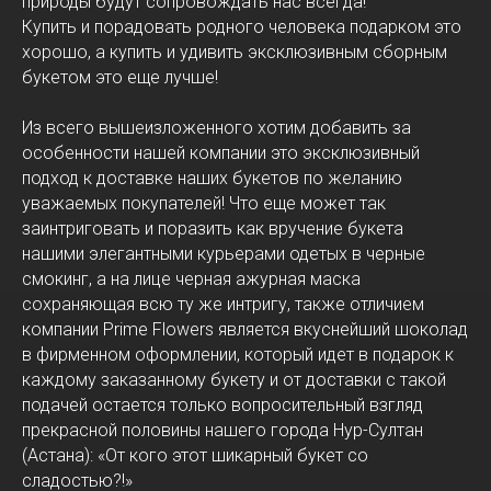
природы будут сопровождать нас всегда!
Купить и порадовать родного человека подарком это
хорошо, а купить и удивить эксклюзивным сборным
букетом это еще лучше!
Из всего вышеизложенного хотим добавить за
особенности нашей компании это эксклюзивный
подход к доставке наших букетов по желанию
уважаемых покупателей! Что еще может так
заинтриговать и поразить как вручение букета
нашими элегантными курьерами одетых в черные
смокинг, а на лице черная ажурная маска
сохраняющая всю ту же интригу, также отличием
компании Prime Flowers является вкуснейший шоколад
в фирменном оформлении, который идет в подарок к
каждому заказанному букету и от доставки с такой
подачей остается только вопросительный взгляд
прекрасной половины нашего города Нур-Султан
(Астана): «От кого этот шикарный букет со
сладостью?!»