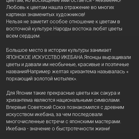
цветам, но восхищение ими остается - неизменно!
Любовь к цветам нашла отражение во многих
картинах знаменитых художников!
Нельзя не заметит особое отношение к цветам в
восточной культуре.Народы востока любят цветы
всем сердцем.
Большое место в истории культуры занимает
ЯПОНСКОЕ ИСКУССТВО ИКЕБАНА.Японцы выращивали
цветы и давали им необычные, красивые и поэтичные
названия!Например желтая хризантема называлась «
порхающий золотой мотылек».
Для Японии такие прекрасные цветы как сакура и
хризантема являются национальными символами.
Впервые Советский Союз познакомился с древним
искусством икебана, за чем последовали
многочисленные встречи с японскими мастерами.
Икебана - значение о быстротечности жизни!