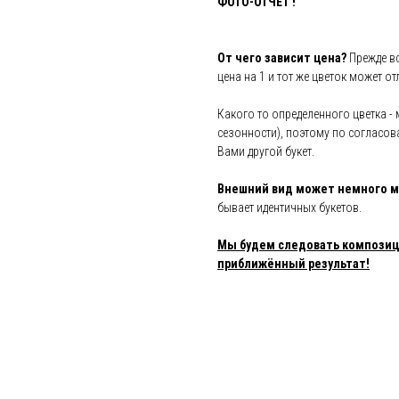
ФОТО-ОТЧЕТ !
От чего зависит цена?
Прежде вс
цена на 1 и тот же цветок может о
Какого то определенного цветка - 
сезонности), поэтому по согласов
Вами другой букет.
Внешний вид может немного м
бывает идентичных букетов.
Мы будем следовать композици
приближённый результат!