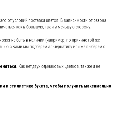
его от условий поставки цветов. В зависимости от сезона
тличаться как в большую, так и в меньшую сторону.
может не быть в наличии (например, по причине той же
анию с Вами мы подберем альтернативу или же выберем с
еняться.
Как нет двух одинаковых цветков, так же и не
и и стилистике букета, чтобы получить максимально