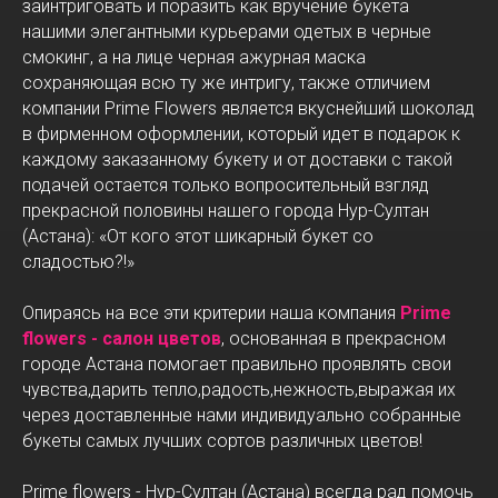
заинтриговать и поразить как вручение букета
нашими элегантными курьерами одетых в черные
смокинг, а на лице черная ажурная маска
сохраняющая всю ту же интригу, также отличием
компании Prime Flowers является вкуснейший шоколад
в фирменном оформлении, который идет в подарок к
каждому заказанному букету и от доставки с такой
подачей остается только вопросительный взгляд
прекрасной половины нашего города Нур-Султан
(Астана): «От кого этот шикарный букет со
сладостью?!»
Опираясь на все эти критерии наша компания
Prime
flowers - салон цветов
, основанная в прекрасном
городе Астана помогает правильно проявлять свои
чувства,дарить тепло,радость,нежность,выражая их
через доставленные нами индивидуально собранные
букеты самых лучших сортов различных цветов!
Prime flowers - Нур-Султан (Астана) всегда рад помочь