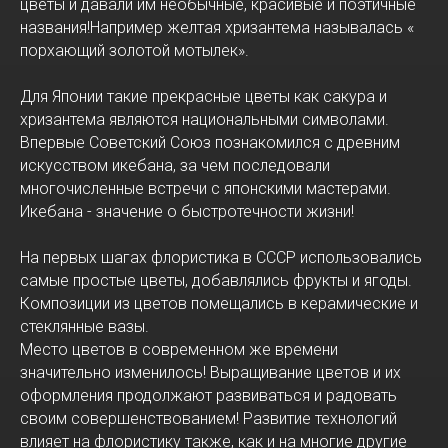
цветы и давали им необычные, красивые и поэтичные
названия!Например желтая хризантема называлась «
порхающий золотой мотылек».
Для Японии такие прекрасные цветы как сакура и
хризантема являются национальными символами.
Впервые Советский Союз познакомился с древним
искусством икебана, за чем последовали
многочисленные встречи с японскими мастерами.
Икебана - значение о быстротечности жизни!
На первых шагах флористика в СССР использовались
самые простые цветы, добавлялись фрукты и ягоды.
Композиции из цветов помещались в керамические и
стеклянные вазы.
Место цветов в современном же времени
значительно изменилось! Выращивание цветов и их
оформления продолжают развиваться и радовать
своим совершенствованием! Развитие технологий
влияет на флористику также, как и на многие другие