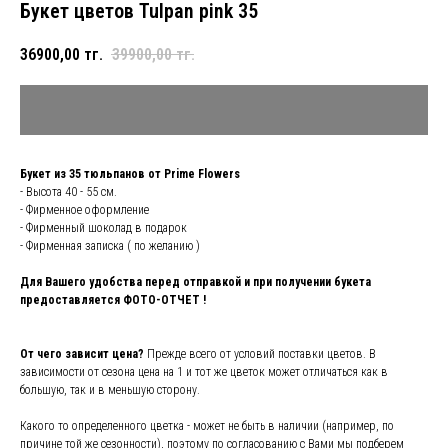
Букет цветов Tulpan pink 35
36900,00
тг.
39900,00
тг.
Букет из 35 тюльпанов от Prime Flowers
- Высота 40 - 55 см.
- Фирменное оформление
- Фирменный шоколад в подарок
- Фирменная записка ( по желанию )
Для Вашего удобства перед отправкой и при получении букета
предоставляется ФОТО-ОТЧЕТ !
От чего зависит цена?
Прежде всего от условий поставки цветов. В
зависимости от сезона цена на 1 и тот же цветок может отличаться как в
большую, так и в меньшую сторону.
Какого то определенного цветка - может не быть в наличии (например, по
причине той же сезонности), поэтому по согласованию с Вами мы подберем