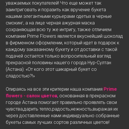
уважаемых покупателей! Что еще может так
заинтриговать и поразить как вручение букета
нашими элегантными курьерами одетых в черные
смокинг, а на лице черная ажурная маска
сохраняющая всю ту же интригу, также отличием
компании Prime Flowers является вкуснейший шоколад
в фирменном оформлении, который идет в подарок к
каждому заказанному букету и от доставки с такой
подачей остается только вопросительный взгляд
прекрасной половины нашего города Нур-Султан
(Астана): «От кого этот шикарный букет со
сладостью?!»
Опираясь на все эти критерии наша компания
Prime
flowers - салон цветов
, основанная в прекрасном
городе Астана помогает правильно проявлять свои
чувства,дарить тепло,радость,нежность,выражая их
через доставленные нами индивидуально собранные
букеты самых лучших сортов различных цветов!