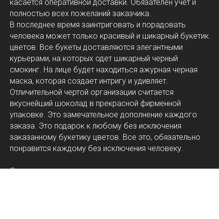
касается оперативной доставки. Обязателен учет и
полностью всех пожеланий заказчика.
В последнее время заинтриговать и порадовать
человека может только красивый и шикарный букетик
цветов. Все букеты доставляются элегантными
курьерами, на которых одет шикарный черный
смокинг. На лице будет находиться ажурная черная
маска, которая создает интригу и удивляет.
Отличительной чертой организации считается
вкуснейший шоколад в прекрасной фирменной
упаковке. Это замечательное дополнение каждого
заказа. Это подарок к любому без исключения
заказанному букетику цветов. Все это, обязательно
понравится каждому без исключения человеку.
Организация располагается в просто замечательном
городе Нур-Султан. Магазин поможет правильно
проявить любые собственные чувства. Это не только
нежность и радость, но и самая настоящая теплота.
Все собранные индивидуально букеты – это лучшие