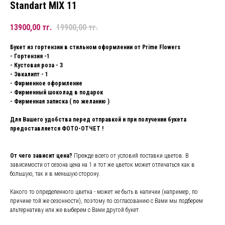
Standart MIX 11
13900,00
тг.
19900,00
тг.
Букет из гортензии в стильном оформлении от Prime Flowers
- Гортензия -1
- Кустовая роза - 3
- Эвкалипт - 1
- Фирменное оформление
- Фирменный шоколад в подарок
- Фирменная записка ( по желанию )
Для Вашего удобства перед отправкой и при получении букета
предоставляется ФОТО-ОТЧЕТ !
От чего зависит цена?
Прежде всего от условий поставки цветов. В
зависимости от сезона цена на 1 и тот же цветок может отличаться как в
большую, так и в меньшую сторону.
Какого то определенного цветка - может не быть в наличии (например, по
причине той же сезонности), поэтому по согласованию с Вами мы подберем
альтернативу или же выберем с Вами другой букет.