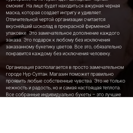
смокинг. На лице будет находиться ажурная черная
маска, которая создает интригу и удивляет.
Отличительной чертой организации считается
вкуснейший шоколад в прекрасной фирменной
упаковке. Это замечательное дополнение каждого
заказа. Это подарок к любому без исключения
заказанному букетику цветов. Все это, обязательно
понравится каждому без исключения человеку.
Организация располагается в просто замечательном
городе Нур-Султан. Магазин поможет правильно
проявить любые собственные чувства. Это не только
нежность и радость, но и самая настоящая теплота.
Все собранные индивидуально букеты – это лучшие
сорта наиболее разнообразных цветов.
Компания всегда готова помочь в подборе лучшего
решения. Гарантируется и возможность
воспользоваться эксклюзивной доставкой. Не
исключен и большой выбор всевозможных