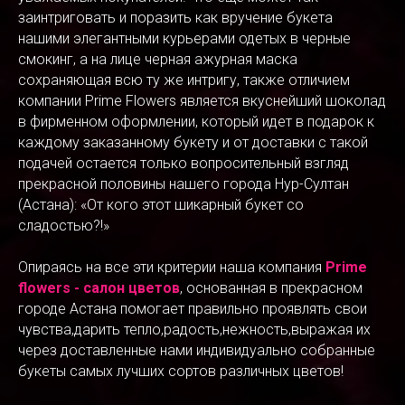
заинтриговать и поразить как вручение букета
нашими элегантными курьерами одетых в черные
смокинг, а на лице черная ажурная маска
сохраняющая всю ту же интригу, также отличием
компании Prime Flowers является вкуснейший шоколад
в фирменном оформлении, который идет в подарок к
каждому заказанному букету и от доставки с такой
подачей остается только вопросительный взгляд
прекрасной половины нашего города Нур-Султан
(Астана): «От кого этот шикарный букет со
сладостью?!»
Опираясь на все эти критерии наша компания
Prime
flowers - салон цветов
, основанная в прекрасном
городе Астана помогает правильно проявлять свои
чувства,дарить тепло,радость,нежность,выражая их
через доставленные нами индивидуально собранные
букеты самых лучших сортов различных цветов!