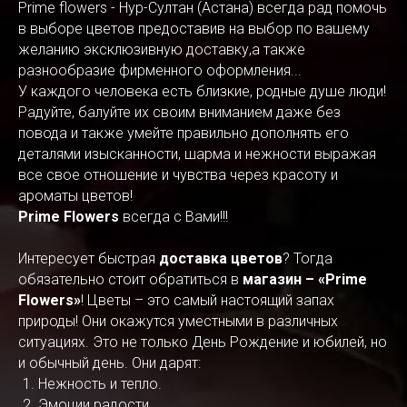
Prime flowers - Нур-Султан (Астана) всегда рад помочь
в выборе цветов предоставив на выбор по вашему
желанию эксклюзивную доставку,а также
разнообразие фирменного оформления...
У каждого человека есть близкие, родные душе люди!
Радуйте, балуйте их своим вниманием даже без
повода и также умейте правильно дополнять его
деталями изысканности, шарма и нежности выражая
все свое отношение и чувства через красоту и
ароматы цветов!
Prime Flowers
всегда с Вами!!!
Интересует быстрая
доставка цветов
? Тогда
обязательно стоит обратиться в
магазин – «Prime
Flowers»
! Цветы – это самый настоящий запах
природы! Они окажутся уместными в различных
ситуациях. Это не только День Рождение и юбилей, но
и обычный день. Они дарят:
Нежность и тепло.
Эмоции радости.