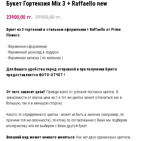
Букет Гортензия Mix 3 + Raffaello new
23900,00
тг.
29900,00
тг.
Букет из 3 гортензий в стильном оформлении + Raffaello от Prime
Flowers
- Фирменное оформление
- Фирменный шоколад в подарок
- Фирменная записка ( по желанию )
Для Вашего удобства перед отправкой и при получении букета
предоставляется ФОТО-ОТЧЕТ !
От чего зависит цена?
Прежде всего от условий поставки цветов. В
зависимости от сезона цена на 1 и тот же цветок может отличаться как в
большую, так и в меньшую сторону.
Какого то определенного цветка - может не быть в наличии (например, по
причине той же сезонности), поэтому по согласованию с Вами мы подберем
альтернативу или же выберем с Вами другой букет.
Внешний вид может немного меняться.
Как нет двух одинаковых цветков,