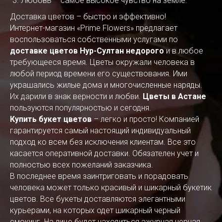
Любовь – самое высокое чувство на земле.
Доставка цветов – быстро и эффективно!
Интернет-магазин «Prime Flowers» предлагает
воспользоваться собственными услугами по
доставке цветов Нур-Султан недорого
и в любое
требующееся время. Цветы окружали человека в
любой период времени его существования. Ими
украшались жилые дома и многочисленные наряды.
Их дарили в знак верности и любви.
Цветы в Астане
пользуются популярностью и сегодня.
Купить букет цветов
– легко и просто! Компанией
гарантируется самый настоящий индивидуальный
подход ко всем без исключения клиентам. Все это
касается оперативной доставки. Обязателен учет и
полностью всех пожеланий заказчика.
В последнее время заинтриговать и порадовать
человека может только красивый и шикарный букетик
цветов. Все букеты доставляются элегантными
курьерами, на которых одет шикарный черный
смокинг. На лице будет находиться ажурная черная