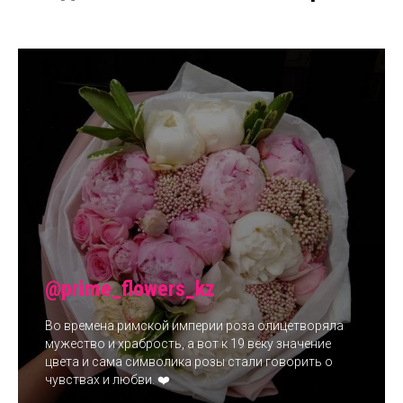
@prime_flowers_kz
Во времена римской империи роза олицетворяла
мужество и храбрость, а вот к 19 веку значение
цвета и сама символика розы стали говорить о
чувствах и любви. ❤️