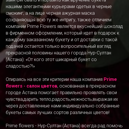
нашими элегантными курьерами одетых в черные
смокинг, а на лице черная ажурная маска
сохраняющая всю ту же интригу, также отличием
компании Prime Flowers является вкуснейший шоколад
в фирменном оформлении, который идет в подарок к
каждому заказанному букету и от доставки с такой
подачей остается только вопросительный взгляд
прекрасной половины нашего города Нур-Султан
(Астана): «От кого этот шикарный букет со
сладостью?!»
Опираясь на все эти критерии наша компания
Prime
flowers - салон цветов
, основанная в прекрасном
городе Астана помогает правильно проявлять свои
чувства,дарить тепло,радость,нежность,выражая их
через доставленные нами индивидуально собранные
букеты самых лучших сортов различных цветов!
Prime flowers - Нур-Султан (Астана) всегда рад помочь